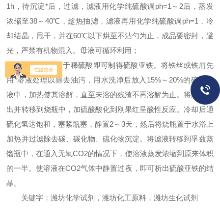
1h，待沉淀*后，过滤，滤液用化学纯硫酸调ph=1～2后，蒸发
浓缩至38～40℃，趁热抽滤，滤液再用化学纯硫酸调ph=1，冷
却结晶，甩干，并在60℃以下烘至不沾勺为止，成品要密封，避
光，严禁有机物混入。母液可循环利用；
4
、金属铁溶于稀硫酸即可制得硫酸亚铁。将铁丝或铁屑先
用*溶液处理以除去油污，用水洗净后放入15%
～20%的硫酸溶
液中，加热使其溶解，直至未溶的残渣不再溶解为止。将溶液滤
出并转移到烧瓶中，加硫酸酸化到刚果红呈酸性反应。冷却后通
硫化氢达饱和，塞紧瓶塞，静置2～3天，然后将烧瓶置于水浴上
加热并过滤除去碳、碳化物、硫化物沉淀。将滤液转移到孚兹蒸
馏瓶中，在通入无氧CO2的情况下，使溶液蒸发浓缩到原来体积
的一半。使溶液在CO2气体中静置过夜，即可析出硫酸亚铁的结
晶。
关键字：潍坊化学试剂，潍坊化工原料，潍坊生化试剂