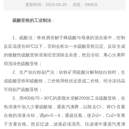
更新时间：2019-04-20
浏览：3906次
硫酸亚铁的工业制法
：
1
、硫酸法：将铁屑溶解于稀硫酸与母液的混合液中，控制
反应温度在80
℃以下，否则会析出一水硫酸亚铁沉淀。反应生成
的微酸性硫酸亚铁溶液经澄清除去杂质，然后冷却、离心分离即
得浅绿色硫酸亚铁；
2
、生产钛白粉副产法：钛铁矿用硫酸分解制钛白粉时，生
成硫酸亚铁和硫酸铁，三价铁用铁丝还原成二价铁。经冷冻结晶
可得副产硫酸亚铁；
3
、用400
份70～80℃的蒸馏水溶解200份工业硫酸亚铁，在
热溶液中加入少量硫酸银，通蒸汽沸腾，以除去Cl-。将Cl-含量
合格的溶液冷却，调ph=5～6，通硫化氢，使Zn2+，Cu2+等离
子含量合格。然后过滤，滤液必须清亮。往滤液中通蒸汽煮沸