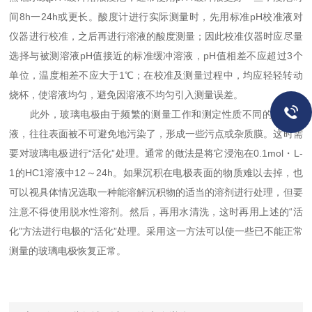
间8h一24h或更长。酸度计进行实际测量时，先用标准pH校准液对
仪器进行校准，之后再进行溶液的酸度测量；因此校准仪器时应尽量
选择与被测溶液pH值接近的标准缓冲溶液，pH值相差不应超过3个
单位，温度相差不应大于1℃；在校准及测量过程中，均应轻轻转动
烧杯，使溶液均匀，避免因溶液不均匀引入测量误差。
此外，玻璃电极由于频繁的测量工作和测定性质不同的被测溶
液，往往表面被不可避免地污染了，形成一些污点或杂质膜。这时需
要对玻璃电极进行“活化”处理。通常的做法是将它浸泡在0.1mol・L-
1的HC1溶液中12～24h。如果沉积在电极表面的物质难以去掉，也
可以视具体情况选取一种能溶解沉积物的适当的溶剂进行处理，但要
注意不得使用脱水性溶剂。然后，再用水清洗，这时再用上述的“活
化”方法进行电极的“活化”处理。采用这一方法可以使一些已不能正常
测量的玻璃电极恢复正常。