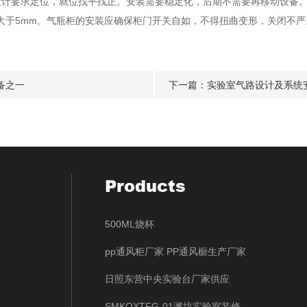
要求定位，就位找平找正。安装需要稳定化，后期不需要再移动设备。
大于5mm。气瓶柜的安装应确保柜门开关自如，不得扭曲变形，关闭不严
备之一
下一篇：
实验室气路设计及系统
Products
500ML烧杯
pp通风柜厂家 PP通风橱生产厂家
日照东营中央实验台厂家供应
SMKQXTFG-01潍坊实验室装修