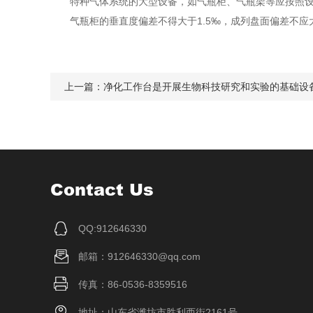
特种气体系统的大型设备，如气瓶柜、气瓶架等应按照设计
气瓶柜的垂直度偏差不得大于1.5‰，成列盘面偏差不应
上一篇：
净化工作台是开展生物科技研究和实验的基础设
Contact Us
QQ:912646330
邮箱：912646330@qq.com
传真：86-0536-8359516
地址：山东省潍坊市胜利西街2161号