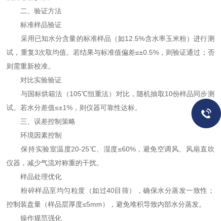
二、验证方法
标准样品验证
采用已知水分含量的标准样品（如12.5%含水率玉米粉）进行测
试，重复3次取均值。若结果与标准值偏差≤±0.5%，则验证通过；否
则需重新校准。
对比实验验证
与国标烘箱法（105℃恒重法）对比，随机抽取10份样品同步测
试。若水分差值≤±1%，则仪器可靠性达标。
三、误差控制策略
环境因素控制
保持实验室温度20-25℃、湿度≤60%，避免空调风、风扇直吹
仪器，减少气流对称重的干扰。
样品处理优化
粉碎样品至均匀粒度（如过40目筛），确保水分蒸发一致性；
控制装盘量（样品层厚度≤5mm），避免堆积导致内部水分蒸发。
操作规范强化