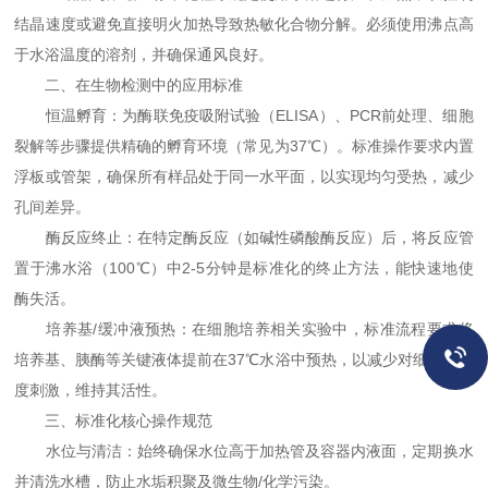
结晶速度或避免直接明火加热导致热敏化合物分解。必须使用沸点高
于水浴温度的溶剂，并确保通风良好。
二、在生物检测中的应用标准
恒温孵育：为酶联免疫吸附试验（ELISA）、PCR前处理、细胞
裂解等步骤提供精确的孵育环境（常见为37℃）。标准操作要求内置
浮板或管架，确保所有样品处于同一水平面，以实现均匀受热，减少
孔间差异。
酶反应终止：在特定酶反应（如碱性磷酸酶反应）后，将反应管
置于沸水浴（100℃）中2-5分钟是标准化的终止方法，能快速地使
酶失活。
培养基/缓冲液预热：在细胞培养相关实验中，标准流程要求将
培养基、胰酶等关键液体提前在37℃水浴中预热，以减少对细胞的温
度刺激，维持其活性。
三、标准化核心操作规范
水位与清洁：始终确保水位高于加热管及容器内液面，定期换水
并清洗水槽，防止水垢积聚及微生物/化学污染。