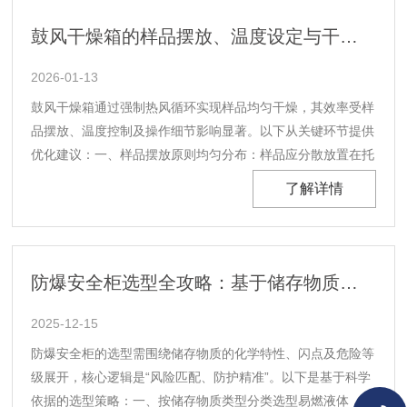
接影响测量结果的准确性。如果波长存在......
鼓风干燥箱的样品摆放、温度设定与干燥效率优化技巧
2026-01-13
鼓风干燥箱通过强制热风循环实现样品均匀干燥，其效率受样
品摆放、温度控制及操作细节影响显著。以下从关键环节提供
优化建议：一、样品摆放原则均匀分布：样品应分散放置在托
盘上，避免堆叠或紧密排列，确保热风可自由流通。例如，实
了解详情
验室器皿干燥时，试管口朝下倾斜摆放，增大接触面积。分层
间隔：多层托盘间需保留10-15cm间距，防止上层......
防爆安全柜选型全攻略：基于储存物质、闪点与危险等级的科学决策
2025-12-15
防爆安全柜的选型需围绕储存物质的化学特性、闪点及危险等
级展开，核心逻辑是“风险匹配、防护精准”。以下是基于科学
依据的选型策略：一、按储存物质类型分类选型易燃液体（如