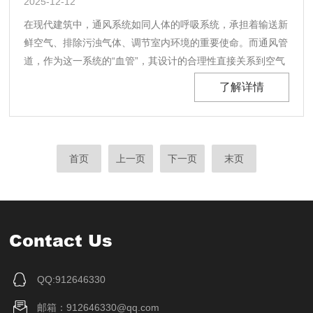
2025-12-12
在现代建筑中，通风系统如同人体的呼吸系统，承担着输送新
鲜空气、排除污浊气体、调节室内环境的重要使命。而通风管
道，作为这一系统的“血管”，其设计的合理性直接关系到空气
品质、能源消耗乃至建筑的整体性能。它并非简单的风管铺
了解详情
设，而是一门融合了流体力学、材料科学、建筑美学与工程实
践的综合艺术，是保障建筑健康、高效运行的隐形基石。......
首页
上一页
下一页
末页
Contact Us
QQ:912646330
邮箱：912646330@qq.com