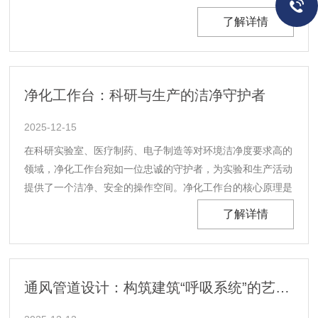
乙醇、丙酮）：需选择黄色标识的防爆柜，其防火层采用双层
了解详情
钢板间填充38mm空气阻燃层，耐火时间≥1小时，并配备防爆
通风口与防火填料。若存储（闪点-45℃）等极......
净化工作台：科研与生产的洁净守护者
2025-12-15
在科研实验室、医疗制药、电子制造等对环境洁净度要求高的
领域，净化工作台宛如一位忠诚的守护者，为实验和生产活动
提供了一个洁净、安全的操作空间。净化工作台的核心原理是
通过高效空气过滤器（HEPA）对空气进行过滤，去除空气中
了解详情
的尘埃粒子、微生物等污染物，然后将洁净的空气以层流的方
式输送到工作区域，形成一个相对独立的洁净环境。这......
通风管道设计：构筑建筑“呼吸系统”的艺术与科学