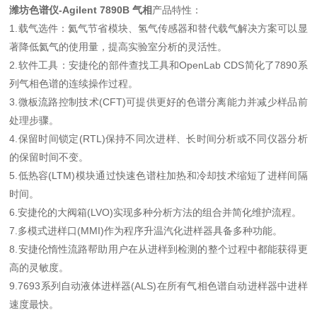
潍坊色谱仪-Agilent 7890B 气相
产品特性：
1.载气选件：氦气节省模块、氢气传感器和替代载气解决方案可以显
著降低氦气的使用量，提高实验室分析的灵活性。
2.软件工具：安捷伦的部件查找工具和OpenLab CDS简化了7890系
列气相色谱的连续操作过程。
3.微板流路控制技术(CFT)可提供更好的色谱分离能力并减少样品前
处理步骤。
4.保留时间锁定(RTL)保持不同次进样、长时间分析或不同仪器分析
的保留时间不变。
5.低热容(LTM)模块通过快速色谱柱加热和冷却技术缩短了进样间隔
时间。
6.安捷伦的大阀箱(LVO)实现多种分析方法的组合并简化维护流程。
7.多模式进样口(MMI)作为程序升温汽化进样器具备多种功能。
8.安捷伦惰性流路帮助用户在从进样到检测的整个过程中都能获得更
高的灵敏度。
9.7693系列自动液体进样器(ALS)在所有气相色谱自动进样器中进样
速度最快。