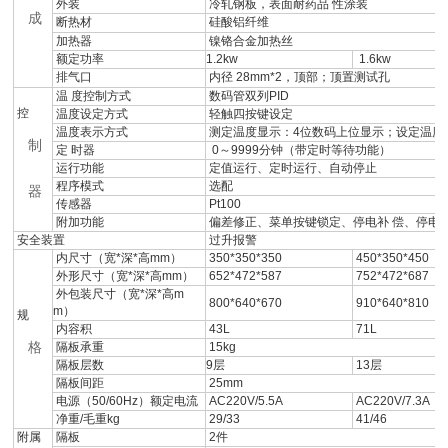
外装
冷轧钢板，表面耐药品 性涂装
成
断热材
硅酸铝纤维
加热器
镍铬合金加热丝
额定功率
1.2kw
1.6kw
排气口
内径 28mm*2，顶部；顶置测试孔
温 度控制方式
数码管双列PID
控
温度设定方式
轻触四按键设定
温度表示方式
测定温度显示：4位数码上位显示；设定温度显
制
定 时器
0～9999分钟（带定时等待功能）
运行功能
定值运行、定时运行、自动停止
程序模式
选配
器
传感器
Pt100
附加功能
偏差修正、菜单按键锁定、停电补 偿、停电
安全装置
过升报警
内尺寸（宽*深*高mm）
350*350*350
450*350*450
外形尺寸（宽*深*高mm）
652*472*587
752*472*687
外包装尺寸（宽*深*高m
800*640*670
910*640*810
m）
规
内容积
43L
71L
格
隔板承重
15kg
隔板层数
9层
13层
隔板间距
25mm
电源（50/60Hz）额定电流
AC220V/5.5A
AC220V/7.3A
净重/毛重kg
29/33
41/46
附属
隔板
2件