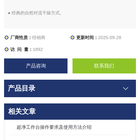
● 经典的自然对流干燥方式。
● 便 捷操作，定值运行，定时运行，自动停止。
厂商性质：
经销商
更新时间：
2025-09-28
● 功能键实现温度 设定。
访 问 量：
1892
● 辅助菜单，实现过升报警、偏差修正、菜单锁定。
产品咨询
联系我们
■安全性：
产品目录
● 过升报警、菜单锁定。
相关文章
超净工作台操作要求及使用方法介绍