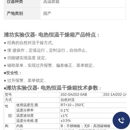
仪器种类
高温烘箱
产地类别
国产
潍坊实验仪器- 电热恒温干燥箱
产品特点
：
● 经典的自然对流干燥方式。
● 便 捷操作，定值运行，定时运行，自动停止。
● 功能键实现温度 设定。
● 辅助菜单，实现过升报警、偏差修正、菜单锁定。
■安全性：
● 过升报警、菜单锁定。
潍坊实验仪器- 电热恒温干燥箱
技术参数
■
：
型号
202-0A/202-0AB
202-1A/202-1AB
方式
自然对流
使用温度范 围
RT+10～250℃
性
温度分辨率
0.1℃
能
温度波动度
±1℃
温度分布精 度
±3.5%
构
内装
B：不锈钢板；无B：高强碳钢板