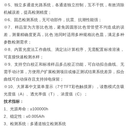
※
5
、独立多通道光路系统，各通道独立控制，互不干扰，有效消除
机械误差，提高检测精度；
※
6
、固态检测系统，无可动部件，抗震、抗潮性能强；
※
7
、样品室为方形比色池，避免因圆形比色管管壁不均造成的误
差，测量精确度更高，比色
池同时适用多种规格比色皿，满足多种
参数检测需求；
※
8
、内置光度法工作曲线、滴定法计算程序，无需配置标准溶液，
可直接快速检测水样；
※
9
、支持空白校正和标准样品多点校正功能，可自动拟合曲线、无
需手动计算，方便用户扩展检测项目或修正测试结果系统差异，拟合
曲线可自动保存且支持掉电保留；
※
10
、大屏幕中文菜单显示（
7
寸
TFT
彩色触摸屏
），读数模式含吸
光度值（
A
）、透光率值（
T
）、浓度值（
C
）；
技术指标：
1
、光源寿命：
≥100000h
2
、稳定性：
≤0.005A/h
3
、检测系统：多通道独立检测系统