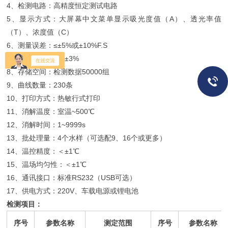
4
、检测电路：高精度恒定测试电路
5
、显示方式：大屏幕中文菜单显示吸光度值（
A
）、透光率值
（
T
）、浓度值（
C
）
6
、测量误差：
≤±5%
或
±10%F.S
7
、重复性误差：
≤±3%
8
、存储空间：检测数据
50000
组
9
、曲线数量：
230
条
10
、打印方式：热敏行式打印
11
、消解温度：室温
~500
℃
12
、消解时间：
1~9999s
13
、批处理量：
4
个水样（可选配
9
、
16
个或更多）
14
、温控精度：＜
±1
℃
15
、温场均匀性：＜
±1
℃
16
、通讯接口：标准
RS232
（
USB
可选）
17
、供电方式：
220V
、车载电源或锂电池
检测项目：
序号
参数名称
测定范围
序号
参数名称