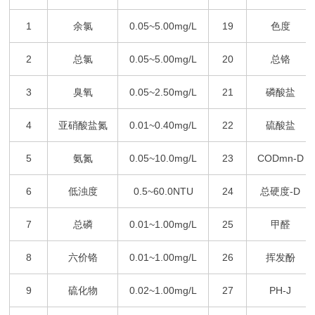
1
余氯
0.05~5.00mg/L
19
色度
2
总氯
0.05~5.00mg/L
20
总铬
3
臭氧
0.05~2.50mg/L
21
磷酸盐
4
亚硝酸盐氮
0.01~0.40mg/L
22
硫酸盐
5
氨氮
0.05~10.0mg/L
23
CODmn-D
6
低浊度
0.5~60.0NTU
24
总硬度
-D
7
总磷
0.01~1.00mg/L
25
甲醛
8
六价铬
0.01~1.00mg/L
26
挥发酚
9
硫化物
0.02~1.00mg/L
27
PH-J