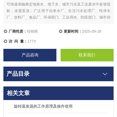
可快速准确测定地表水、地下水、城市污水及工业废水中多项指
标，浓度直读；广泛用于自来水厂、生活污水处理厂、纯净水
厂、饮料厂、食品厂、环保部门、工业用水、防疫部门、城市供
水、环境、医疗、化学、制药、养殖、生物工程、发酵工艺、纺
织印染、石油化工、水处理等行业的水质检测。
厂商性质：
经销商
更新时间：
2025-09-28
访 问 量：
1773
产品咨询
联系我们
产品目录
相关文章
旋转蒸发器的工作原理及操作使用