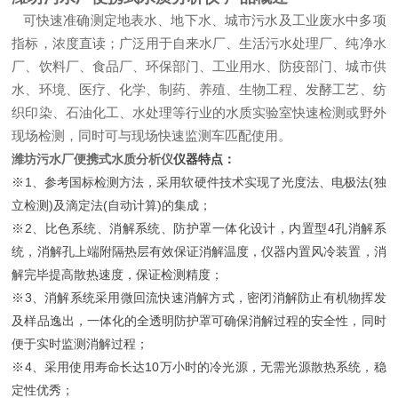
可快速准确测定地表水、地下水、城市污水及工业废水中多项
指标，浓度直读；广泛用于自来水厂、生活污水处理厂、纯净水
厂、饮料厂、食品厂、环保部门、工业用水、防疫部门、城市供
水、环境、医疗、化学、制药、养殖、生物工程、发酵工艺、纺
织印染、石油化工、水处理等行业的水质实验室快速检测或野外
现场检测，同时可与现场快速监测车匹配使用。
潍坊污水厂便携式水质分析仪
仪器特点：
※
1
、参考国标检测方法，采用软硬件技术实现了光度法、电极法
(
独
立检测
)
及滴定法
(
自动计算
)
的集成；
※
2
、比色系统、消解系统、防护罩一体化设计，内置型
4
孔消解系
统，消解孔上端附隔热层有效保证消解温度，仪器内置风冷装置，消
解
完毕提高散热速度，保证检测精度；
※
3
、消解系统采用微回流快速消解方式，密闭消解防止有机物挥发
及样品逸出，一体化的全透明防护罩可确保消解过程的安全性，同时
便
于实时监测消解过程；
※
4
、采用使用寿命长达
10
万小时的冷光源，无需光源散热系统，稳
定性优秀；