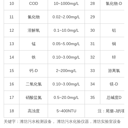
10
COD
10~1000mg/L
28
氯化物
-D
11
氟化物
0.02~2.00mg/L
29
12
溶解氧
0.1~10.0mg/L
30
铝
13
锰
0.05~5.00mg/L
31
铜
14
铁
0.10~3.00mg/L
32
锌
15
钙
-D
2~200mg/L
33
游离氯
16
二氧化氯
0.10~3.00mg/L
34
镁
-D
17
硝酸盐氮
0.5~20.0mg/L
35
总碱度
D
18
高浊度
5~400NTU
注：尾缀
-J
的项
关键字：潍坊污水检测设备， 潍坊污水化验仪器，潍坊实验室设备