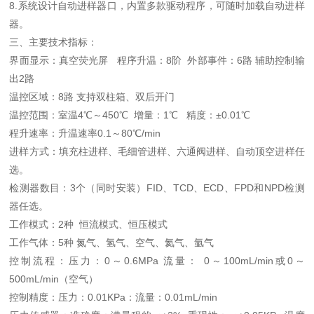
8.系统设计自动进样器口，内置多款驱动程序，可随时加载自动进样
器。
三、主要技术指标：
界面显示：真空荧光屏 程序升温：8阶 外部事件：6路 辅助控制输
出2路
温控区域：8路 支持双柱箱、双后开门
温控范围：室温4℃～450℃ 增量：1℃ 精度：±0.01℃
程升速率：升温速率0.1～80℃/min
进样方式：填充柱进样、毛细管进样、六通阀进样、自动顶空进样任
选。
检测器数目：3个（同时安装）FID、TCD、ECD、FPD和NPD检测
器任选。
工作模式：2种 恒流模式、恒压模式
工作气体：5种 氮气、氢气、空气、氦气、氩气
控制流程：压力：0～0.6MPa 流量： 0～100mL/min或0～
500mL/min（空气）
控制精度：压力：0.01KPa：流量：0.01mL/min