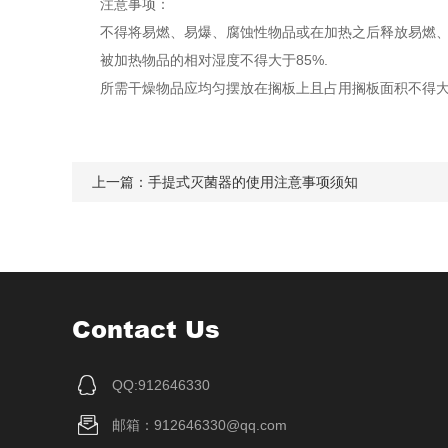
注意事项：
不得将易燃、易爆、腐蚀性物品或在加热之后释放易燃、
被加热物品的相对湿度不得大于85%.
所需干燥物品应均匀摆放在搁板上且占用搁板面积不得大于
上一篇：
手提式灭菌器的使用注意事项须知
Contact Us
QQ:912646330
邮箱：912646330@qq.com