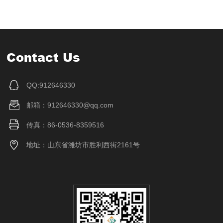
Contact Us
QQ:912646330
邮箱：912646330@qq.com
传真：86-0536-8359516
地址：山东省潍坊市胜利西街2161号