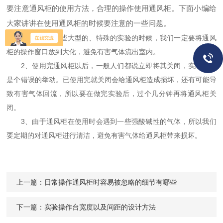
要注意通风柜的使用方法，合理的操作使用通风柜。下面小编给
大家讲讲在使用通风柜的时候要注意的一些问题。
1、在进行一些大型的、特殊的实验的时候，我们一定要将通风
柜的操作窗口放到大化，避免有害气体流出室内。
2、使用完通风柜以后，一般人们都说立即将其关闭，实际上这
是个错误的举动。已使用完就关闭会给通风柜造成损坏，还有可能导
致有害气体回流，所以要在做完实验后，过个几分钟再将通风柜关
闭。
3、由于通风柜在使用时会遇到一些强酸碱性的气体，所以我们
要定期的对通风柜进行清洁，避免有害气体给通风柜带来损坏。
上一篇：
日常操作通风柜时容易被忽略的细节有哪些
下一篇：
实验操作台宽度以及间距的设计方法