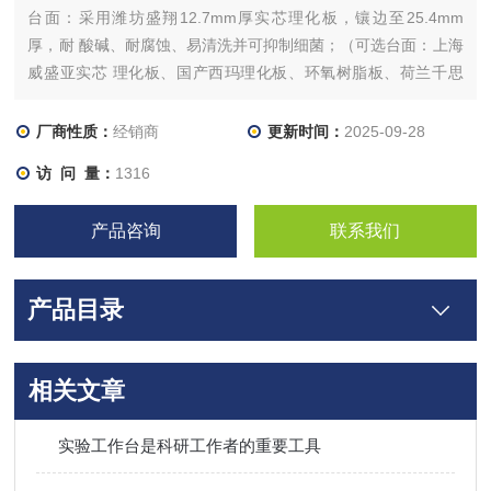
台面：采用潍坊盛翔12.7mm厚实芯理化板，镶边至25.4mm
厚，耐 酸碱、耐腐蚀、易清洗并可抑制细菌；（可选台面：上海
威盛亚实芯 理化板、国产西玛理化板、环氧树脂板、荷兰千思
板、大理石等）
柜体：采用1.2mm厚冷轧钢板制作，表面经酸洗磷化处理（注：
厂商性质：
经销商
更新时间：
2025-09-28
对钢 板进行去油、除绣，使其表面形成一层保护膜，增大上粉率
访 问 量：
1316
及牢固性） 环氧树脂喷涂以及烘箱高温固化
产品咨询
联系我们
产品目录
相关文章
实验工作台是科研工作者的重要工具