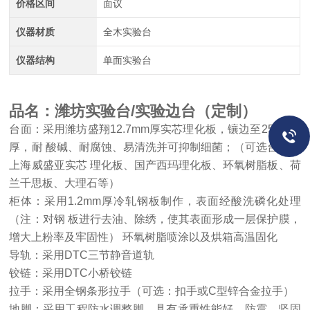
价格区间
面议
仪器材质
全木实验台
仪器结构
单面实验台
品名：潍坊实验台/实验边台（定制）
台面：采用潍坊盛翔
12.7mm厚实芯理化板，镶边至25.4mm
厚，耐 酸碱、耐腐蚀、易清洗并可抑制细菌；（可选台面：
上海威盛亚实芯 理化板、国产西玛理化板、环氧树脂板、荷
兰千思板、大理石等）
柜体：采用1.2mm厚冷轧钢板制作，表面经酸洗磷化处理
（注：对钢 板进行去油、除绣，使其表面形成一层保护膜，
增大上粉率及牢固性） 环氧树脂喷涂以及烘箱高温固化
导轨：采用DTC三节静音道轨
铰链：采用DTC小桥铰链
拉手：采用全钢条形拉手（可选：扣手或C型锌合金拉手）
地脚：采用工程防水调整脚，具有承重性能好、防震、坚固