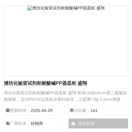
潍坊化验室试剂柜耐酸碱PP器皿柜 盛翔
潍坊化验室试剂柜耐酸碱PP器皿柜 盛翔 柜体16或18mm厚三聚氰胺
饰面板，边沿PVC封边条防水密封处理，上玻璃门嵌入4mm厚玻
璃，下木门 。柜内上部分带2块活动层板，下部分带1块活动层板。
更新时间：
2026-04-29
访问量：
141
铰链110度、175度普通或阻尼铰链。拉手铝合金U型拉手，铝合金
一字拉手，地脚12mm大尼龙可调地脚。
厂商性质：
经销商
现在联系