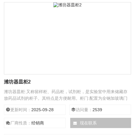
潍坊器皿柜2
潍坊器皿柜:又称留样柜、药品柜，试剂柜，是实验室中用来储藏存
放药品试剂的柜子。其特点是方便耐用。柜门:配置为全钢加玻璃门
两者的组合。采用优质冷轧钢板（双层），无焊连接可拆卸带减震
更新时间：
2025-09-28
访问量：
2539
垫。工艺:所有钢板焊接经环氧树脂粉喷涂后，目视平整无焊点。所
有水、电、气路要求安全、适用，并隐藏式安装。
厂商性质：
经销商
现在联系