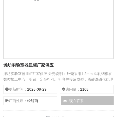
潍坊实验室器皿柜厂家供应
潍坊实验室器皿柜厂家供应 外壳说明：外壳采用1.2mm 冷轧钢板在
数控加工中心、剪裁、定位打孔、折弯焊接后成型，需酸洗磷化处理
后喷涂环氧树脂粉末高温烘烤固化，表面需附着力高、硬度耐腐蚀性
更新时间：
2025-09-29
访问量：
2103
*，外形美观；
厂商性质：
经销商
现在联系