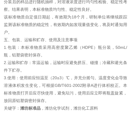
分装后的样品进行随机抽样，对溶液浓度进行均匀性检验、稳定性考
察。结果表明，本标准物质均匀性、稳定性良好。
该标准物质自定值日期起，有效期为18个月，研制单位将继续跟踪
监测该标准物质的稳定性，有效期内如发现量值变化，将及时通知用
户。
五、包装、运输和贮存、使用及注意事项
1.包装：本标准物质采用高密度聚乙烯（HDPE）瓶分装，50mL/
瓶，铝塑袋密封保存。
2.运输和贮存：常温运输，运输时应避免挤压、碰撞；冷藏和避光条
件下贮存。
3.使用：使用前应恒温至（20±3）℃，并充分摇匀。温度变化会导致
溶液体积发生变化，可根据GB/T601-2002附录A进行体积校正。本
标准物质打开后应尽快使用，避免玷污，使用后应立即将瓶盖旋紧，
放回原铝塑袋密封保存。
关键字：
潍坊标准品
，潍坊化学试剂，潍坊化工原料