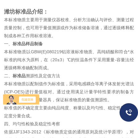
潍坊标准品
介绍：
本标准物质主要用于测量仪器校准、分析方法确认与评价、测量过程
质量控制，也可用于量值溯源或作为标准储备溶液，通过逐级稀释配
制成各种工作用标准溶液。
一、
标准品
样品制备
本标准物质以GBW(E)080219铝溶液标准物质、高纯硝酸和符合*水
标准的纯水为原料，在（20±3）℃的恒温条件下采用重量-容量法经
逐级稀释准确配制而成。
二、
标准品
溯源性及定值方法
本标准物质以配制值作为标准值，采用电感耦合等离子体发射光谱法
(ICP-OES)进行量值核对。通过使用满足计量学特性要求的制备方
法、测量方法和计量器具，保证标准物质的量值溯源性。
标准值的不确定度主要由纯品纯度、称量以及均匀性、稳定性等不确
定度分量合成。
四、均匀性检验及稳定性考察
依据JJF1343-2012《标准物质定值的通用原则及统计学原理》，对