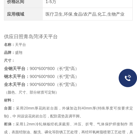
价格区间
1-5万
应用领域
医疗卫生,环保,食品/农产品,化工,生物产业
供应日照青岛菏泽天平台
名称：
天平台
品牌：
盛翔
尺寸：
全钢天平台：
900*600*800（长*宽*高）
钢木天平台：
900*600*800（长*宽*高）
全木天平台：
900*600*800（长*宽*高）
（颜色、尺寸、部分材质可定制）
材料：
台面：
采用20mm厚花岗岩台面，外缘加边到40mm厚(特殊厚度可按要求定
制)，中 间设设花岗岩台芯，配防震垫及调平脚。
柜体：
采用1.2mm冷轧钢板经机床裁剪、冲压、折弯、气体保护焊接制作 而
成，表面经除油、酸洗、磷化等防锈工艺处理，再经环氧树脂喷塑工艺处理，具