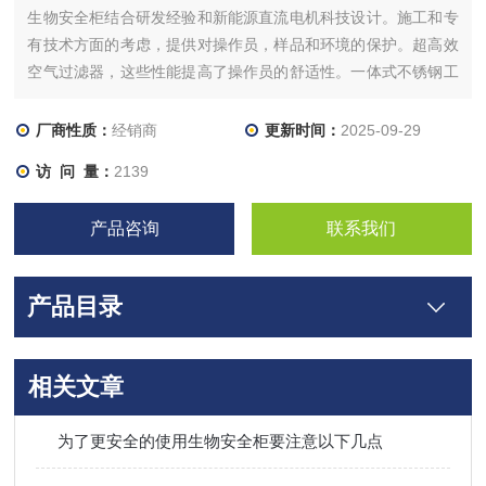
生物安全柜结合研发经验和新能源直流电机科技设计。施工和专
有技术方面的考虑，提供对操作员，样品和环境的保护。超高效
空气过滤器，这些性能提高了操作员的舒适性。一体式不锈钢工
作区和无缝焊接的结构设计，简化了实验后的清洗工作。粉末涂
层防止微生物/细菌在柜体表面上滋长。
厂商性质：
经销商
更新时间：
2025-09-29
访 问 量：
2139
产品咨询
联系我们
产品目录
相关文章
为了更安全的使用生物安全柜要注意以下几点