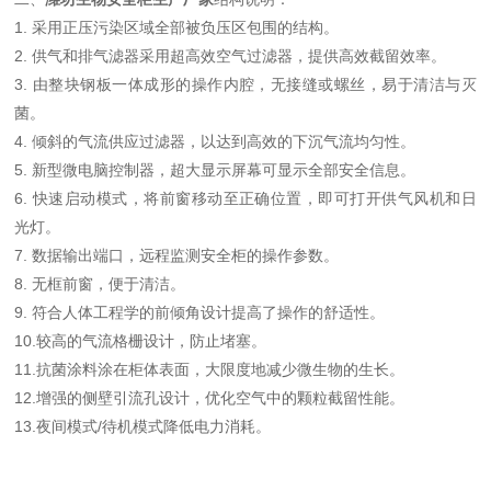
1.
采用正压污染区域全部被负压区包围的结构。
2.
供气和排气滤器采用超高效空气过滤器，提供高效截留效率。
3.
由整块钢板一体成形的操作内腔，无接缝或螺丝，易于清洁与灭
菌。
4.
倾斜的气流供应过滤器，以达到高效的下沉气流均匀性。
5.
新型微电脑控制器，超大显示屏幕可显示全部安全信息。
6.
快速启动模式，将前窗移动至正确位置，即可打开供气风机和日
光灯。
7.
数据输出端口，远程监测安全柜的操作参数。
8.
无框前窗，便于清洁。
9.
符合人体工程学的前倾角设计提高了操作的舒适性。
10.
较高的气流格栅设计，防止堵塞。
11.
抗菌涂料涂在柜体表面，大限度地减少微生物的生长。
12.
增强的侧壁引流孔设计，优化空气中的颗粒截留性能。
13.
夜间模式
/
待机模式降低电力消耗。