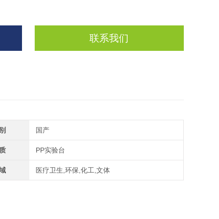
联系我们
别
国产
质
PP实验台
域
医疗卫生,环保,化工,文体