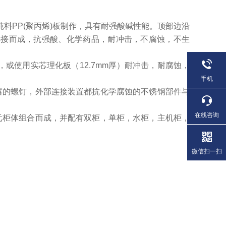
料PP(聚丙烯)板制作，具有耐
强酸碱性能。顶部边沿
焊接而
成，抗强酸、化学药品，耐冲击，不腐蚀，不生
，或使用实芯理化板（12.7mm厚）
耐冲击，耐腐蚀，
手机
露的螺钉，外部连接装置都抗化
学腐蚀的不锈钢部件与
在线咨询
元柜体组合而成，并配有双柜，单
柜，水柜，主机柜，
微信扫一扫