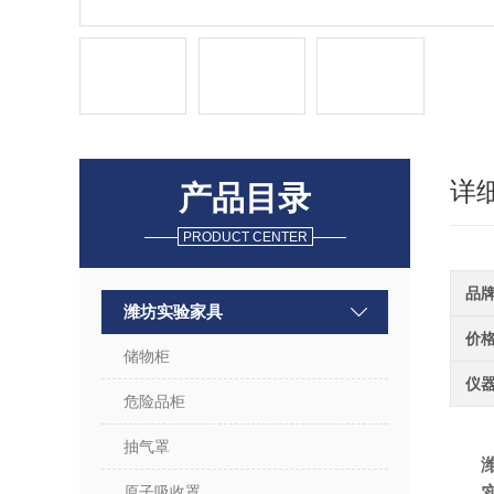
详
产品目录
PRODUCT CENTER
品
潍坊实验家具
价
储物柜
仪
危险品柜
抽气罩
原子吸收罩