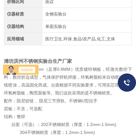
价格区间
面议
仪器材质
全钢实验台
仪器结构
单面实验台
应用领域
医疗卫生,环保,食品/农产品,化工,文体
潍坊滨州不锈钢实验台生产厂家
柜体采用标厚
1.0mm
（足厚
0.8MM
）优质镀锌钢板，经激光数控下
料，数控折边成型，气体保护焊机焊接，环氧树脂粉末自动喷涂流水
线喷涂，高温固化而成。台面根据不同实验要求，可用实芯理化板，
环氧树脂板，陶荒面板等。我们这款采用的是不锈钢材质。
配件：阻尼铰链
、阻尼三节滑轨、不锈钢
U
型拉手
层板：不含，可选配
结构：整焊
台面（可选）：202不锈钢材质（厚度：1.2mm-1.5mm)
304不锈钢材质（厚度：1.2mm-1.5mm)