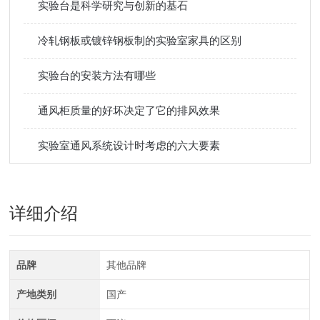
实验台是科学研究与创新的基石
冷轧钢板或镀锌钢板制的实验室家具的区别
实验台的安装方法有哪些
通风柜质量的好坏决定了它的排风效果
实验室通风系统设计时考虑的六大要素
详细介绍
品牌
其他品牌
产地类别
国产