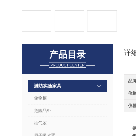
详
产品目录
PRODUCT CENTER
品
潍坊实验家具
价
储物柜
仪
危险品柜
抽气罩
原子吸收罩
钢