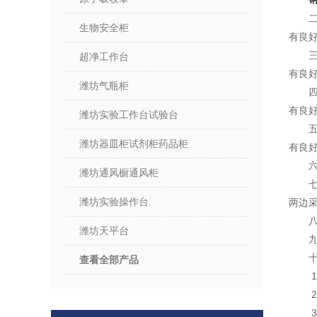
生物安全柜
有良
超净工作台
有良
潍坊气瓶柜
有良
潍坊实验工作台试验台
潍坊器皿柜试剂柜药品柜
有良
六
潍坊通风橱通风柜
潍坊实验操作台
两边
八
潍坊天平台
十
查看全部产品