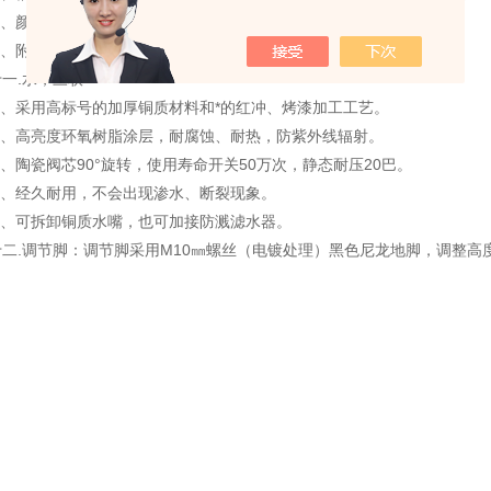
4、颜色分为：黑，灰。
5、附件：高密度PP去水，阻水盖， PP去水提笼或滤片。
十一.水，三联
1、
采用高标号的加厚铜质材料和*的红冲、烤漆加工工艺
。
2、
高亮度环氧树脂涂层，耐腐蚀、耐热，防紫外线辐射
。
3、
陶瓷阀芯90°旋转，使用寿命开关50万次，静态耐压20巴
。
4、
经久耐用，不会出现渗水、断裂现象
。
5、
可拆卸铜质水嘴，也可加接防溅滤水器
。
十二.调节脚：
调节脚采用M10㎜螺丝（电镀处理）黑色尼龙地脚，调整高度