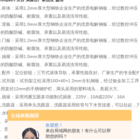
二.柜体：
采用1.2mm厚大型钢铁企业生产的优质电解钢板，经过数控冲
好的防酸防碱、耐腐蚀、承重以及易清洗等性能。
三.背板：采用1.0mm厚大型钢铁企业生产的优质电解钢板，经过数控冲
好的防酸防碱、耐腐蚀、承重以及易清洗等性能。
四.门板：采用1.2mm厚大型钢铁企业生产的优质电解钢板，经过数控冲
好的防酸防碱、耐腐蚀、承重以及易清洗等性能。
五.抽屉：采用1.0mm厚大型钢铁企业生产的优质电解钢板，经过数控冲
好的防酸防碱、耐腐蚀、承重以及易清洗等性能。
.配件：
定位铰链；三节式滚珠导轨，承重性能良好。厂家生产的专业配
七.试剂架：
试剂架立柱采用100
×40×1.2mm冷轧钢板，经过钣金加工
采用直径12mm的不锈钢护栏，两头采用的塑料堵头，美观大方。
.插座：
采用鸿雁五眼多功能制式插座，220V，10A或220V，16A
九.洗眼器：
采用单头洗眼器，洗眼器采用软管与下水管连接，可以拉起，
.水槽，规格：550
×450×310mm，PP材质。
1、采用高密度PP，耐强腐蚀，如王水。
欢迎您！
2、壁厚可达7mm， 平整不变形。
来自局域网的朋友！有什么可以帮
助您的吗？
3、槽沿表面纹理处理为皮纹，耐刻刮，与大部分台面板表面纹理一致。