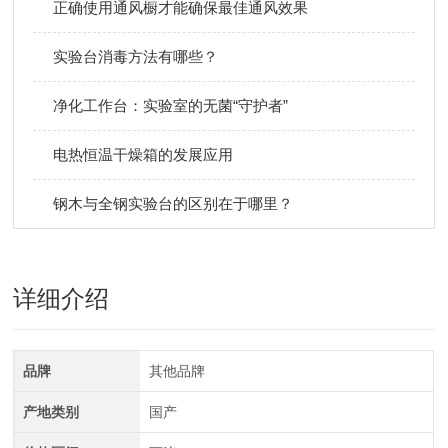
正确使用通风橱才能确保最佳通风效果
实验台消毒方法有哪些？
净化工作台：实验室的无菌“守护者”
电热恒温干燥箱的发展应用
钢木与全钢实验台的区别在于哪里？
详细介绍
品牌
其他品牌
产地类别
国产