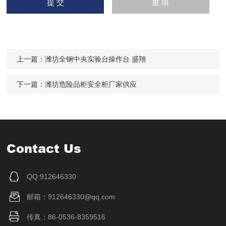
上一篇：
潍坊全钢中央实验台操作台 盛翔
下一篇：
潍坊危险品柜安全柜厂家供应
Contact Us
QQ:912646330
邮箱：912646330@qq.com
传真：86-0536-8359516