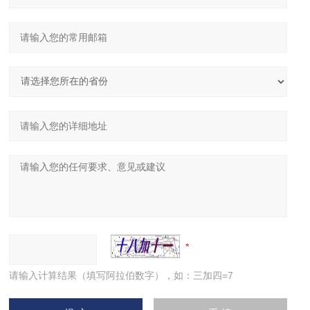
请输入计算结果（填写阿拉伯数字），如：三加四=7