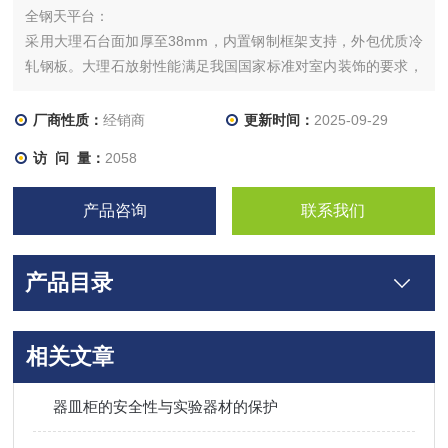
全钢天平台：
采用大理石台面加厚至38mm，内置钢制框架支持，外包优质冷
轧钢板。大理石放射性能满足我国国家标准对室内装饰的要求，
大理石台面下衬双重精密水平调节螺杆及防振垫。整体牢固、光
滑美观、防震良好。
厂商性质：
经销商
更新时间：
2025-09-29
访 问 量：
2058
产品咨询
联系我们
产品目录
相关文章
器皿柜的安全性与实验器材的保护