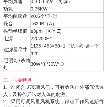
平均风速
0.3-0.6m/s（可调）
功耗
0.75KW
平均菌落数
≤0.5个/皿·时
噪音
≤62dB（A）
振动半峰值
≤3μm（X·Y·Z)
电源
220v50Hz
1135×453×50×1（长×宽×高×个）
过滤器尺寸
mm
照明灯/杀菌
30W*①/30W*①
灯
三、主要特点
1、准闭合式玻璃风门，可有效防止外部气流透
入，及操作异味对人体的刺激。
2、采用可调风量风机系统，保证工作风速始终