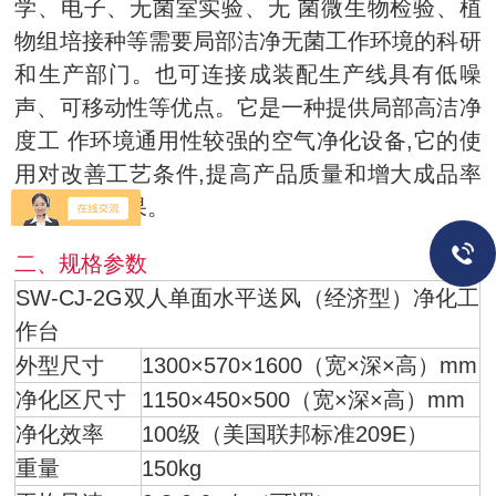
学、电子、无菌室实验、无 菌微生物检验、植
物组培接种等需要局部洁净无菌工作环境的科研
和生产部门。也可连接成装配生产线具有低噪
声、可移动性等优点。它是一种提供局部高洁净
度工 作环境通用性较强的空气净化设备,它的使
用对改善工艺条件,提高产品质量和增大成品率
均有良好效果。
二、规格参数
SW-CJ-2G双人单面水平送风（经济型）净化工
作台
外型尺寸
1300×570×1600（宽×深×高）mm
净化区尺寸
1150×450×500（宽×深×高）mm
净化效率
100级（美国联邦标准209E）
重量
150kg