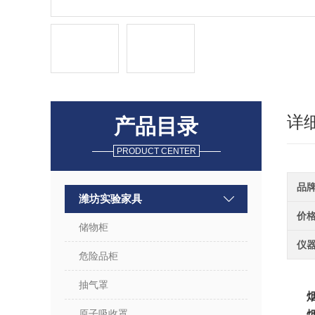
详
产品目录
PRODUCT CENTER
品
潍坊实验家具
价
储物柜
仪
危险品柜
抽气罩
原子吸收罩