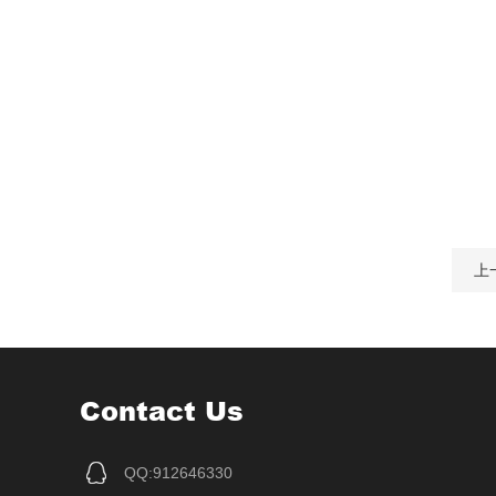
上
Contact Us
QQ:912646330