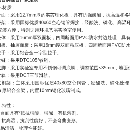
一
.材质：
台面：采用
12.7mm厚的实芯理化板，
具有抗强酸碱，抗高温和各
柜架：采用国标优质
40x60空心钢管焊接，经酸洗、磷化、高
安装方便，特别适用环境恶劣实验室使用。
柜体：采用
16mm厚双面板，四周断面用PVC防水封边处理，具
门板、抽屉面板：采用
16mm厚双面粘压板，四周断面用PVC
拉手：采用铝合金一字型拉手。
铰链：采用
DTC105°铰链。
底脚：采用实验室专用不锈钢可调底脚，调整范围
≤35mm，地
导轨：采用
DCT三节滑轨。
试剂架：主体采用国标优质
40x80空心钢管，经酸洗、磷化
cm 厚铝合金架，内置10mm钢化玻璃制成。
.特性：
二
1.台面具有*抵抗强酸、强碱、有机溶剂。
2. 抗高温，抗刮性能好，不会弯曲变形。
3.易清洁、物理性能好。