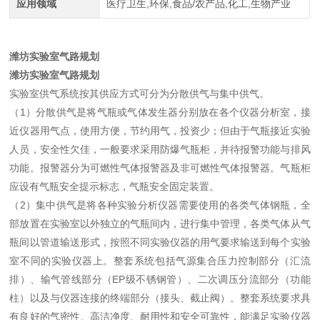
应用领域
医疗卫生,环保,食品/农产品,化工,生物产业
潍坊实验室气路规划
潍坊实验室气路规划
实验室供气系统按其供应方式可分为分散供气与集中供气。
（1）分散供气是将气瓶或气体发生器分别放在各个仪器分析室，接
近仪器用气点，使用方便，节约用气，投资少；但由于气瓶接近实验
人员，安全性欠佳，一般要求采用防爆气瓶柜，并待报警功能与排风
功能。报警器分为可燃性气体报警器及非可燃性气体报警器。气瓶柜
应设有气瓶安全提示标志，气瓶安全固定装置。
（2）集中供气是将各种实验分析仪器需要使用的各类气体钢瓶，全
部放置在实验室以外独立的气瓶间内，进行集中管理，各类气体从气
瓶间以管道输送形式，按照不同实验仪器的用气要求输送到每个实验
室不同的实验仪器上。整套系统包括气源集合压力控制部分（汇流
排）、输气管线部分（EP级不锈钢管）、二次调压分流部分（功能
柱）以及与仪器连接的终端部分（接头、截止阀）。整套系统要求具
有良好的气密性、高洁净度、耐用性和安全可靠性，能满足实验仪器