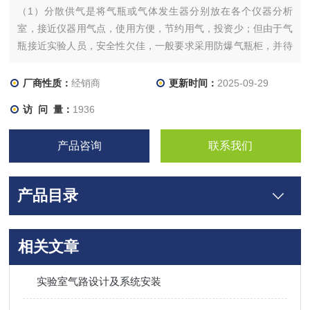
（1）分散供气是将气瓶或气体发生器分别放在各个仪器分析
室，接近仪器用气点，使用方便，节约用气，投资少；但由于气
瓶接近实验人员，安全性欠佳，一般要求采用防爆气瓶柜，并待
报警功能与排风功能。报警器分为可燃性气体报警器及非可燃性
气体报警器。气瓶柜应设有气瓶安全提示标志，气瓶安全固定装
厂商性质：
经销商
更新时间：
2025-09-29
置
访 问 量：
1936
产品咨询
联系我们
产品目录
相关文章
实验室气路设计及系统安装