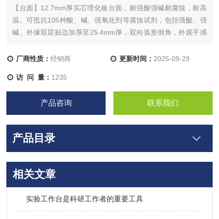
【台面】12.7mm厚实芯理化板台面，耐强酸强碱耐腐蚀，耐高
温。可抵抗105种酸、碱、强氧化剂等腐蚀试剂，包括强酸、强
碱。外缘双层贴边加厚至25.4mm厚，双向弧形倒角，外观手感
俱佳。
厂商性质：
经销商
更新时间：
2025-09-29
访 问 量：
1235
产品咨询
联系我们
产品目录
相关文章
实验工作台是科研工作者的重要工具