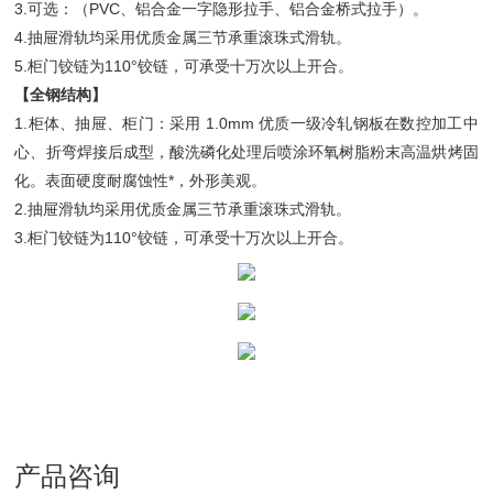
3.可选：（PVC、铝合金一字隐形拉手、铝合金桥式拉手）。
4.抽屉滑轨均采用优质金属三节承重滚珠式滑轨。
5.柜门铰链为110°铰链，可承受十万次以上开合。
【全钢结构】
1.柜体、抽屉、柜门：采用 1.0mm 优质一级冷轧钢板在数控加工中
心、折弯焊接后成型，酸洗磷化处理后喷涂环氧树脂粉末高温烘烤固
化。表面硬度耐腐蚀性*，外形美观。
2.抽屉滑轨均采用优质金属三节承重滚珠式滑轨。
3.柜门铰链为110°铰链，可承受十万次以上开合。
产品咨询