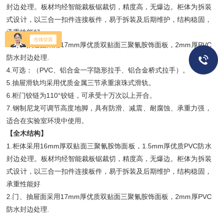
封边处理。板材均经智能
裁板锯裁切，精度高，无爆边。柜体为拆装
式设计，以三合一扣件连接板件，易于拆装及后期维
护，结构稳固，
承重性能好
3.门、抽屉面采用17mm厚优质双贴面三聚氰胺饰面板，2mm厚PVC
防水封边处理.
4.可选：（PVC、铝合金一字隐形拉手、铝合金桥式拉手）。
5.抽屉滑轨均采用优质金属三节承重滚珠式滑轨。
6.柜门铰链为110°铰链，可承受十万次以上开合。
7.钢制尼龙可调节高度地脚，具有防滑、减震、耐腐蚀、承重力强，
适合在实验室环境中使用。
【全木结构】
1.柜体采用16mm厚双贴面三聚氰胺饰面板，1.5mm厚优质PVC防水
封边处理。板材均经智能裁板锯裁切，精度高，无爆边。柜体为拆装
式设计，以三合一扣件连接板件，易于拆装及后期维护，结构稳固，
承重性能好
2.门、抽屉面采用17mm厚优质双贴面三聚氰胺饰面板，2mm厚PVC
防水封边处理.