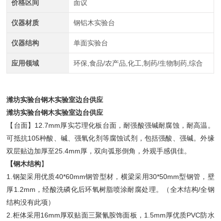
价格区间
面议
仪器材质
钢铝木实验台
仪器结构
单面实验台
应用领域
环保,食品/农产品,化工,制药/生物制药,综合
潍坊实验台钢木实验室边台供应
潍坊实验台钢木实验室边台供应
【台面】12.7mm厚实芯理化板台面，耐强酸强碱耐腐蚀，耐高温。
可抵抗105种酸、碱、强氧化剂等腐蚀试剂，包括强酸、强碱。外缘
双层贴边加厚至25.4mm厚，双向弧形倒角，外观手感俱佳。
【钢木结构
】
1.钢架采用优质40*60mm钢管型材，横梁采用30*50mm型钢管，壁
厚1.2mm，经酸洗磷化后环氧树脂喷涂耐腐处理。（全木结构/全钢
结构没有此项）
2.柜体采用16mm厚双贴面三聚氰胺饰面板，1.5mm厚优质PVC防水