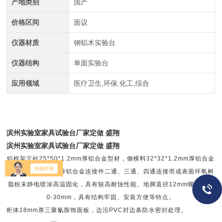
产地类别
国产
价格区间
面议
仪器材质
钢铝木实验台
仪器结构
单面实验台
应用领域
医疗卫生,环保,化工,综合
滨州实验室家具试验台厂家定做 盛翔
滨州实验室家具试验台厂家定做 盛翔
铝框架立柱
25*50*1.2mm
厚铝合金型材，侧横料
32*32*1.2mm
厚铝合金
型材，与压注成型锌铝合金连接件二通、三通、四通连接而成表面环氧树
脂粉末静电喷涂高温固化，具有较高耐蚀性能。地脚直径
12mm
螺杆可调
0-30mm
，具有结构牢固、安装方便等特点。
柜体
18mm
厚三聚氰胺饰面板，边沿
PVC
封边条防水密封处理。