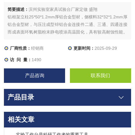
简要描述：
滨州实验室家具试验台厂家定做 盛翔
铝框架立柱25*50*1.2mm厚铝合金型材，侧横料32*32*1.2mm厚
铝合金型材，与压注成型锌铝合金连接件二通、三通、四通连接
而成表面环氧树脂粉末静电喷涂高温固化，具有较高耐蚀性能。
地脚直径12mm螺杆可调0-30mm，具有结构牢固、安装方便等
特点。
厂商性质：
经销商
更新时间：
2025-09-29
访 问 量：
1490
产品咨询
联系我们
产品目录
相关文章
实验工作台是科研工作者的重要工具