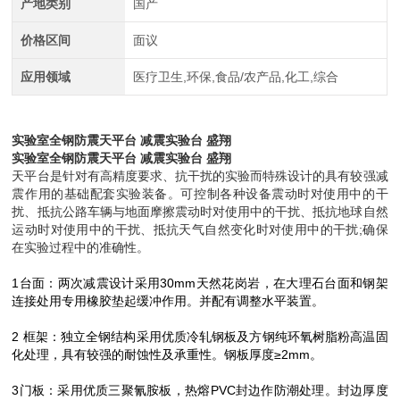
产地类别
国产
价格区间
面议
应用领域
医疗卫生,环保,食品/农产品,化工,综合
实验室全钢防震天平台 减震实验台 盛翔
实验室全钢防震天平台 减震实验台 盛翔
天平台是针对有高精度要求、抗干扰的实验而特殊设计的具有较强减
震作用的基础配套实验装备。可控制各种设备震动时对使用中的干
扰、抵抗公路车辆与地面摩擦震动时对使用中的干扰、抵抗地球自然
运动时对使用中的干扰、抵抗天气自然变化时对使用中的干扰;确保
在实验过程中的准确性。
1台面：两次减震设计采用30mm天然花岗岩，在大理石台面和钢架
连接处用专用橡胶垫起缓冲作用。并配有调整水平装置。
2
框架：独立全钢结构采用优质冷轧钢板及方钢纯环氧树脂粉高温固
化处理，具有较强的耐蚀性及承重性。钢板厚度≥2mm。
3
门板：采用优质三聚氰胺板，热熔PVC封边作防潮处理。封边厚度