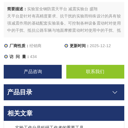
简要描述：
实验室全钢防震天平台 减震实验台 盛翔
天平台是针对有高精度要求、抗干扰的实验而特殊设计的具有较
强减震作用的基础配套实验装备。可控制各种设备震动时对使用
中的干扰、抵抗公路车辆与地面摩擦震动时对使用中的干扰、抵
抗地球自然运动时对使用中的干扰、抵抗天气自然变化时对使用
中的干扰;确保在实验过程中的准确性。
厂商性质：
经销商
更新时间：
2025-12-12
访 问 量：
434
产品咨询
联系我们
产品目录
相关文章
实验工作台是科研工作者的重要工具