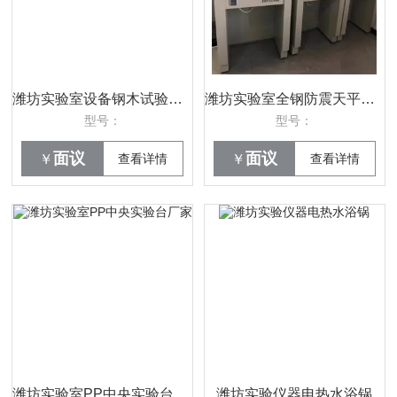
潍坊实验室设备钢木试验台工作台厂家供应
潍坊实验室全钢防震天平台定制
型号：
型号：
面议
面议
￥
查看详情
￥
查看详情
潍坊实验室PP中央实验台厂家
潍坊实验仪器电热水浴锅