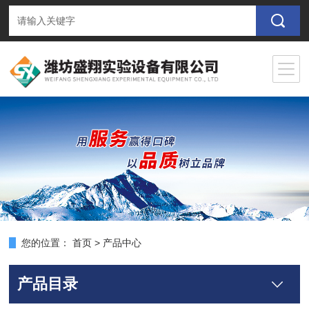
您的位置：
首页
>
产品中心
产品目录