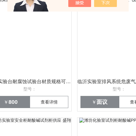
全钢实验台耐腐蚀试验台材质规格可选 盛翔
型号：
型号：
800
面议
￥
查看详情
￥
查