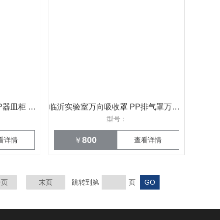
潍坊化验室试剂柜耐酸碱PP器皿柜 盛翔
临沂实验室万向吸收罩 PP排气罩万向抽气罩
型号：
800
看详情
￥
查看详情
一页
末页
跳转到第
页