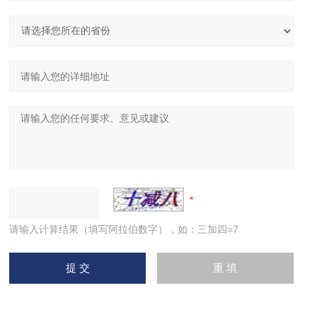
请输入计算结果（填写阿拉伯数字），如：三加四=7