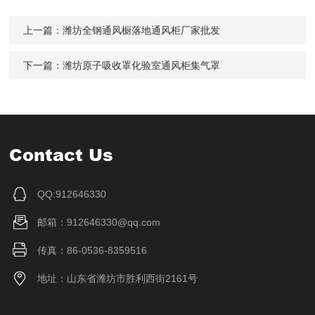
上一篇：
潍坊全钢通风橱落地通风柜厂家批发
下一篇：
潍坊原子吸收罩化验室通风柜集气罩
Contact Us
QQ:912646330
邮箱：912646330@qq.com
传真：86-0536-8359516
地址：山东省潍坊市胜利西街2161号