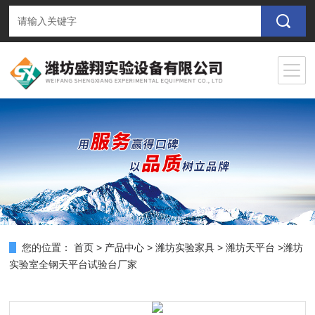
您的位置：
首页
>
产品中心
>
潍坊实验家具
>
潍坊天平台
>潍坊
实验室全钢天平台试验台厂家