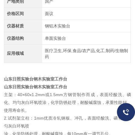
产地类别
国产
价格区间
面议
仪器材质
钢铝木实验台
仪器结构
单面实验台
医疗卫生,环保,食品/农产品,化工,制药/生物制
应用领域
药
山东日照实验台钢木实验室工作台
山东日照实验台钢木实验室工作台
主架：40×60x1.2mm或1.5mm方钢管制作而成，表面经酸洗、磷
化、均匀灰白环氧喷涂，化学防锈处理，耐酸碱腐蚀，承重性能好，
使用寿命长。
2.试剂架立柱：1mm优质冷轧钢板、冲孔，表面经酸洗、磷化、均
匀灰白环氧喷
涂，化学防锈处理，耐酸碱腐蚀，每10mm有一调节孔位。