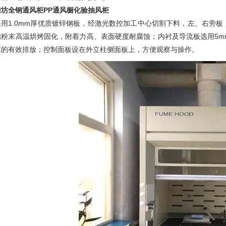
潍坊全钢通风柜PP通风橱化验抽风柜
采用1.0mm厚优质镀锌钢板，经激光数控加工中心切割下料，左、右旁
脂粉末高温烘烤固化，附着力高、表面硬度耐腐蚀；内衬及导流板选用5m
体的有效排放；控制面板设在外立柱侧面板上，方便观察与操作。