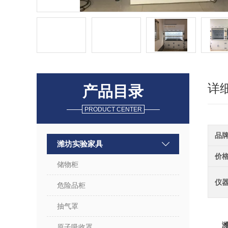
详
产品目录
PRODUCT CENTER
品
潍坊实验家具
价
储物柜
仪
危险品柜
抽气罩
原子吸收罩