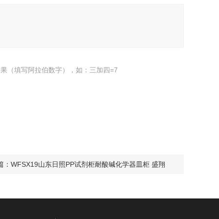
果（填写阿拉伯数字），如：三加四=7
篇：
WFSX19山东日照PP试剂柜耐酸碱化学器皿柜 盛翔