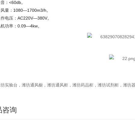
噪音：
<60db
。
排风量：
1080—1700m3/h
。
工作电压：
AC220V—380V
。
电机功率：
0.09—4kw
。
潍坊实验台，潍坊通风橱，潍坊通风柜，潍坊药品柜，潍坊试剂柜，潍坊
品咨询