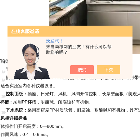
欢迎您！
来自局域网的朋友！有什么可以帮
助您的吗？
下箱体：
固定视窗：≥5mm厚钢化玻璃。
插座：
插座配有
3
个
10A 220V
五孔多功能插座。可
选用防尘、防溅带
，适合实验室内各种仪器设备。
控制面板：
插座、日光灯、风机、风阀开停控制，长条型面板（美观
杯槽：
采用
PP
杯槽，耐酸碱、耐腐蚀和有机物。
下水系统：
采用高密度
PP
材质软管，耐腐蚀、耐酸碱和有机物，具有
通风柜详细标准
柜体操作门开启高度：
0—800mm
。
工作面风速：
0.4—0.6m/s
。